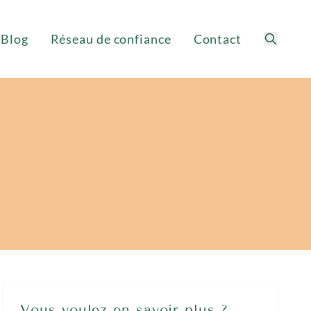
Blog
Réseau de confiance
Contact
Recherc
Vous voulez en savoir plus ?