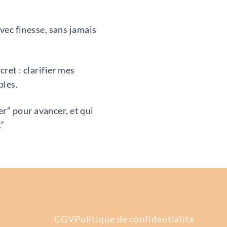
avec finesse, sans jamais
ret : clarifier mes
bles.
r” pour avancer, et qui
.”
CGV
Politique de confidentialite